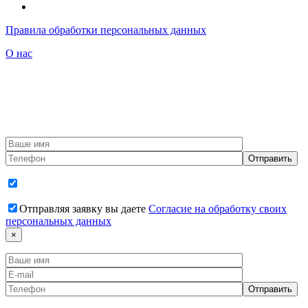
Правила обработки персональных данных
О нас
Сайт vbbg.ru – это бесплатный информационный портал, не требующий осуществления оплаты за
предоставление информации. Портал НЕ является банком или другой кредитной организацией. Все банки,
указанные на этом сайте, являются обладателями специализированных лицензий для выдачи банковских
гарантий. Более полную информацию об условиях выдачи банковских гарантий, а также о последствиях
нарушения договоров о предоставлении банковских гарантий можно найти на найти на сайтах Банков.
Предложение на сайте не является офертой. Окончательные условия предоставления банковской гарантии
определяются выбранным Банком-Гарантом.
Отправляя заявку вы даете
Согласие на обработку своих
персональных данных
×