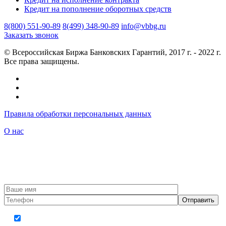
Кредит на пополнение оборотных средств
8(800) 551-90-89
8(499) 348-90-89
info@vbbg.ru
Заказать звонок
© Всероссийская Биржа Банковских Гарантий, 2017 г. - 2022 г.
Все права защищены.
Правила обработки персональных данных
О нас
Сайт vbbg.ru – это бесплатный информационный портал, не требующий осуществления оплаты за
предоставление информации. Портал НЕ является банком или другой кредитной организацией. Все банки,
указанные на этом сайте, являются обладателями специализированных лицензий для выдачи банковских
гарантий. Более полную информацию об условиях выдачи банковских гарантий, а также о последствиях
нарушения договоров о предоставлении банковских гарантий можно найти на найти на сайтах Банков.
Предложение на сайте не является офертой. Окончательные условия предоставления банковской гарантии
определяются выбранным Банком-Гарантом.