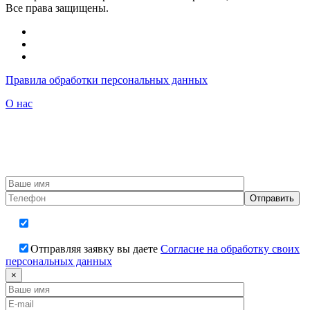
Все права защищены.
Правила обработки персональных данных
О нас
Сайт vbbg.ru – это бесплатный информационный портал, не требующий осуществления оплаты за
предоставление информации. Портал НЕ является банком или другой кредитной организацией. Все банки,
указанные на этом сайте, являются обладателями специализированных лицензий для выдачи банковских
гарантий. Более полную информацию об условиях выдачи банковских гарантий, а также о последствиях
нарушения договоров о предоставлении банковских гарантий можно найти на найти на сайтах Банков.
Предложение на сайте не является офертой. Окончательные условия предоставления банковской гарантии
определяются выбранным Банком-Гарантом.
Отправляя заявку вы даете
Согласие на обработку своих
персональных данных
×